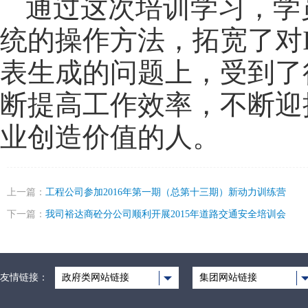
通过这次培训学习，学
统的操作方法，拓宽了对
表生成的问题上，受到了
断提高工作效率，不断迎
业创造价值的人。
上一篇：
工程公司参加2016年第一期（总第十三期）新动力训练营
下一篇：
我司裕达商砼分公司顺利开展2015年道路交通安全培训会
友情链接：
政府类网站链接
集团网站链接