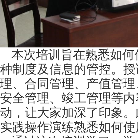
本次培训旨在熟悉如何
种制度及信息的管控。授
理、合同管理、产值管理
安全管理、竣工管理等内
动，让大家加深了印象。
实践操作演练熟悉如何使